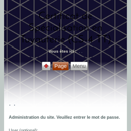
Certificat de
Spécialisation en
Tuyauterie (CS-4 TT)
Vous êtes ici :
. .
Page
Menu
. .
Administration du site. Veuillez entrer le mot de passe.
User (optional):